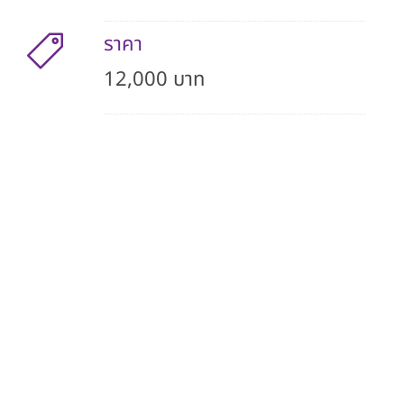
ราคา
12,000 บาท
การตรวจการนอนหลับ
( Sleep test )
คือ การตรวจวิเคราะห์ระบบการทำงานต่าง ๆ ของร่างกายขณะ
นอนหลับเพื่อหาสาเหตุแห่งโรคและความผิดปกติระหว่างการ
นอนหลับ เช่น การนอนกรน ภาวะหยุดหายใจขณะนอนหลับ
และนำผลที่ได้มาประเมินระดับความรุนแรงของอาการ แพทย์
จะนำข้อมูลที่ได้มาวิเคราะห์ข้อมูลและแปลผลเพื่อวินิจฉัยโรค
และประเมินระดับความรุนแรงของอาการ พร้อมทั้งวางแผน
การรักษาเฉพาะทางตามโรคนั้น ๆ