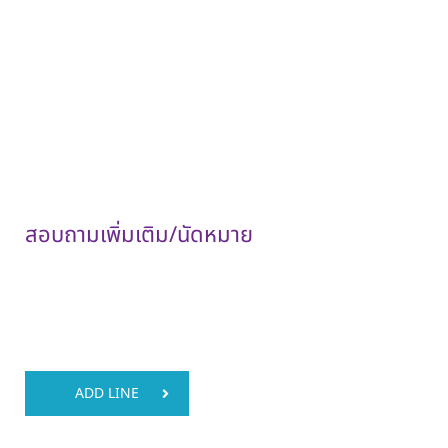
ราคาสำหรับคนไทย
ราคานี้รวมห้องพักเดี่ยว 1 คืน
ราคานี้รวมค่าอาหารเช้า
ราคานี้รวมค่าแพทย์และค่าตรวจแล้ว
ไม่รวมค่าตรวจประเมินร่างกายก่อนเข้ารับบริการ 600 บาท
ไม่รวมค่าค่ายา, การตรวจนอกจากโรคนอนกรน และค่าใช้
จ่ายเบ็ดเตล็ดอื่นๆ
สอบถามเพิ่มเติม/นัดหมาย
ADD LINE