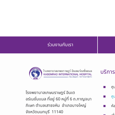
ร่วมงานกับเรา
บริกา
ศู
โรงพยาบาลเกษมราษฎร์ อินเต
ศู
อร์เนชั่นเเนล ที่อยู่ 60 หมู่ที่ 6 ถ.กาญจนา
ภิเษก ตำบลเสาธงหิน อำเภอบางใหญ่
ห้
จังหวัดนนทบุรี 11140