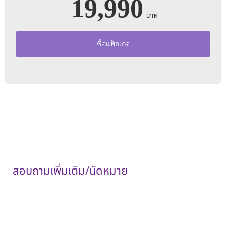
19,990
บาท
ซื้อแพ็กเกจ
หมายเหตุ :
ราคาสำหรับคนไทย
ราคานี้รวมค่าแพทย์และค่าบริการโรงพยาบาลเรียบร้อยแล้ว
สอบถามเพิ่มเติม/นัดหมาย
แผนกตรวจสุขภาพ ชั้น 2
โรงพยาบาลเกษมราษฎร์ อินเตอร์เนชั่นแนล รัตนาธิเบศร์
โทร 02-594-0020 ต่อ 1276, 1277