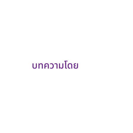
ประทานผักและผลไม้
ออกกำลังกายเพื่อให้ร่างกายได้ขับเหงื่อ ท
งดเล่นคอมพิวเตอร์ และเครื่องมือสื่อสารทุก
บรรยากาศในการนอน
“สุขภาพภาพที่ดีสร้างได้ เริ่มต้นที่ตัวคุณ”
บทความโดย