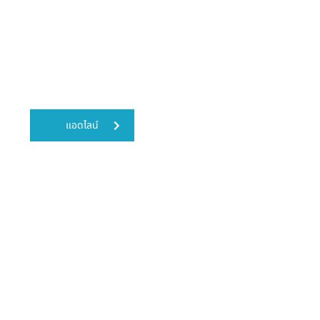
แผนกอายุรกรรม ประสาทและสมอง
ชั้น 2
โรงพยาบาลเกษมราษฎร์ อินเตอร์เนชั่นแนล รัตนาธิเบศร์
โทร.
02-594-0020
ต่อ 1219 , 1220
แอดไลน์