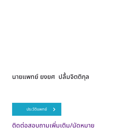
ำให้สมองปลอดโปร่ง ช่วยให้นอนหลับสบาย
ชนิดก่อนนอน ปิดไฟทำห้องนอนให้เงียบ เพื่อสร้าง
นายแพทย์ ยงยศ ปลื้มจิตติกุล
แพทย์เฉพาะทางด้านระบบประสาท
ประวัติแพทย์
ติดต่อสอบถามเพิ่มเติม/นัดหมาย