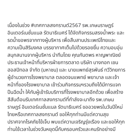
เนื่องในช่วง
#เทศกาลสงกรานต์2567
รพ.เกษมราษฎร์
อินเตอร์เนชั่นแนล รัตนาธิเบศร์ ได้จัดกิจกรรมสรงน้ำพระ และ
รดน้ำขอพรจากทางผู้บริหาร เพื่อสืบสานประเพณีไทยและ
ความเป็นสิริมงคล บรรยากาศเต็มไปด้วยรอยยิ้ม ความอบอุ่น
สนุกสนานจากผู้บริหาร นำทีมโดย คุณกันตพร หาญพาณิชย์
ประธานเจ้าหน้าที่บริหารฝ่ายการตลาด บริษัท บางกอก เชน
ฮอสปิทอล จำกัด (มหาชน) และ นายแพทย์สุรพันธ์ ทวีวิกยการ
ผู้อำนวยการโรงพยาบาล ตลอดจนแพทย์ พยาบาล และเจ้า
หน้าที่ของโรงพยาบาล เข้าร่วมกิจกรรมฯรวมถึงได้มีการแจก
ปืนฉีดน้ำ ให้กับผู้เข้ารับบริการที่โรงพยาบาลอีกด้วย เพื่อสร้าง
สีสันต้อนรับเทศกาลสงกรานต์ที่กำลังจะมาถึง รพ.เกษม
ราษฎร์ อินเตอร์เนชั่นแนล รัตนาธิเบศร์ ขออวยพรในวันปีใหม่
ไทยหรือเทศกาลสงกรานต์ ขอให้ทุกท่านมีแต่ความสุข
ปราศจากโรคภัยไข้เจ็บ พบแต่ความเจริญรุ่งเรือง และขอให้ทุก
ท่านใช้เวลาในช่วงวันหยุดนี้กับครอบครัวและคนรักอย่างมี