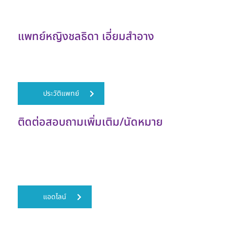
แพทย์หญิงชลธิดา เอี่ยมสำอาง
แพทย์เฉพาะทางด้านสูตินรีเวช
ประวัติแพทย์
ติดต่อสอบถามเพิ่มเติม/นัดหมาย
แผนกสูตินรีเวช ชั้น 3
โรงพยาบาลเกษมราษฎร์ อินเตอร์เนชั่นเเนล รัตนาธิเบศร์
โทร . 02 -594-0020 ต่อ 1320 , 1321
แอดไลน์