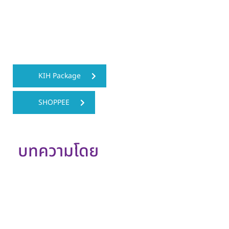
เป็นช่วงที่มีความเสี่ยงจึงต้องฝากครรภ์ และหมั่นพบ
แพทย์อย่างสม่ำเสมอเพื่อลดการเกิดภาวะแทรกซ้อนที่
เป็นอันตรายต่อแม่และลูกนั่นเอง
KIH Package
SHOPPEE
บทความโดย