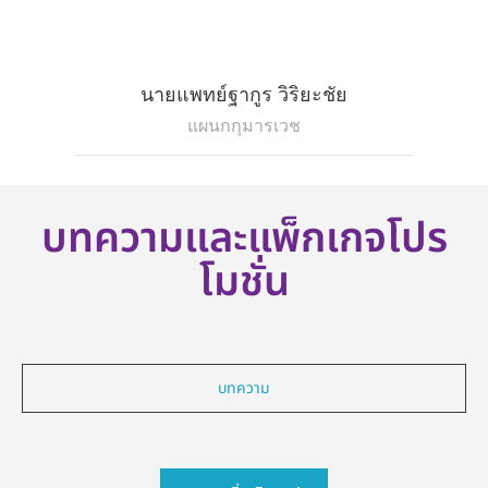
นายแพทย์ฐากูร วิริยะชัย
แผนกกุมารเวช
บทความและแพ็กเกจโปร
โมชั่น
บทความ