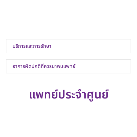
แผนกกุมารเวชกรรมทั่วไป ชั้น 3
โรงพยาบาลเกษมราษฎร์อินเตอร์เนชั่นแนล รัตนาธิเบศร์
โทร 02 -594-0020 ต่อ 1310, 1311
LINE : @rtbinter
บริการและการรักษา
อาการผิดปกติที่ควรมาพบแพทย์
แพทย์ประจำศูนย์