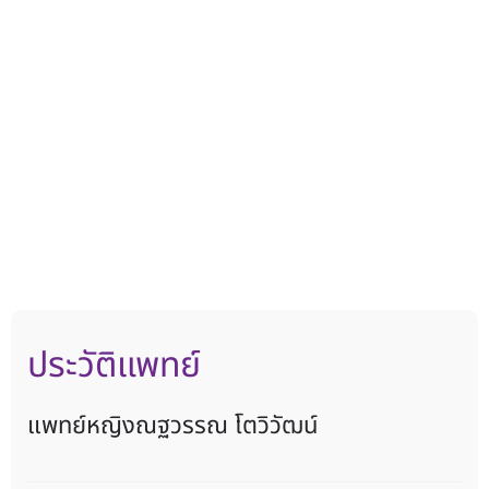
ประวัติแพทย์
แพทย์หญิงณฐวรรณ โตวิวัฒน์