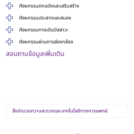
ศัลยกรรมตกแต่งและเสริมสร้าง
ศัลยกรรมประสาทและสมอง
ศัลยกรรมทางเดินปัสสาวะ
ศัลยกรรมผ่านการส่องกล้อง
สอบถามข้อมูลเพิ่มเติม
ศูนย์คลินิกการรักษา ชั้น 1
โรงพยาบาลเกษมราษฎร์ อินเตอร์เนชั่นแนล รัตนาธิเบศร์
โทร 02 – 594 0020 ต่อ 1118 , 1119
LINE : @rtbinter
สิ่งอำนวยความสะดวกและเทคโนโลยีทางการแพทย์