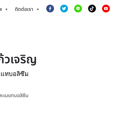
พ
ติดต่อเรา
้วเจริญ
มแทบอลิซึม
ละเมแทบอลิซึม