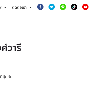
พ
ติดต่อเรา
ศ์วารี
ิคุ้มกัน