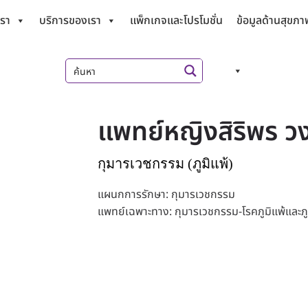
เรา
บริการของเรา
แพ็กเกจและโปรโมชั่น
ข้อมูลด้านสุขภา
แพทย์หญิงสิริพร วง
กุมารเวชกรรม (ภูมิแพ้)
แผนกการรักษา: กุมารเวชกรรม
แพทย์เฉพาะทาง: กุมารเวชกรรม-โรคภูมิแพ้และภูม