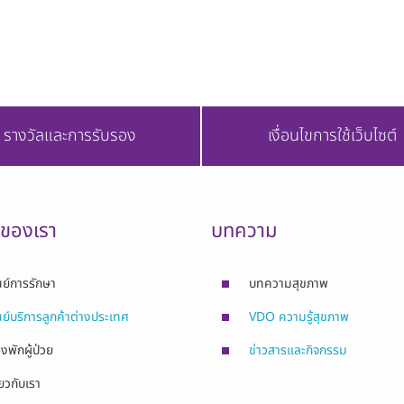
โรงพยาบาลเกษมราษฎร์ อินเตอร์เนชั่นแนล รัตนาธิเบศร์
โทร 02-594-0020 ต่อ 1276, 1277
LINE : @rtbinter
รางวัลและการรับรอง
เงื่อนไขการใช้เว็บไซต์
รของเรา
บทความ
นย์การรักษา
บทความสุขภาพ
นย์บริการลูกค้าต่างประเทศ
VDO ความรู้สุขภาพ
องพักผู้ป่วย
ข่าวสารและกิจกรรม
่ยวกับเรา