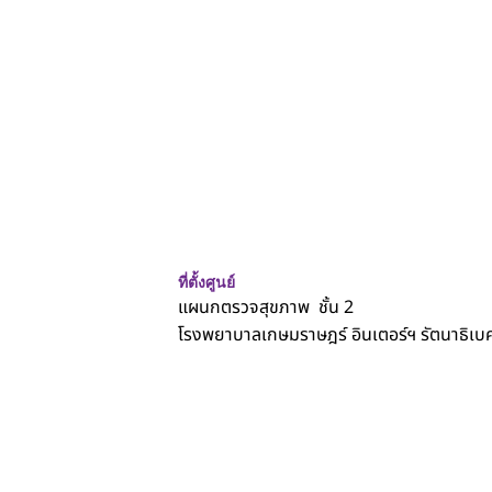
เป็นการตรวจสุขภาพตามข้อกำหนดของสถาบันการศึกษา
เพื่อยืนยันความพร้อมทางสุขภาพของนักเรียน/นักศึกษา
โดยรายการตรวจอาจแตกต่างกันขึ้นอยู่กับสถาบันและ
ประเทศที่ศึกษา
ที่ตั้งศูนย์
แผนกตรวจสุขภาพ ชั้น 2
โรงพยาบาลเกษมราษฎร์ อินเตอร์ฯ รัตนาธิเบศ