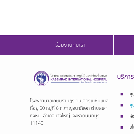
ร่วมงานกับเรา
บริกา
ศู
โรงพยาบาลเกษมราษฎร์ อินเตอร์เนชั่นเเนล
ศู
ที่อยู่ 60 หมู่ที่ 6 ถ.กาญจนาภิเษก ตำบลเสา
ธงหิน อำเภอบางใหญ่ จังหวัดนนทบุรี
ห้
11140
เกี