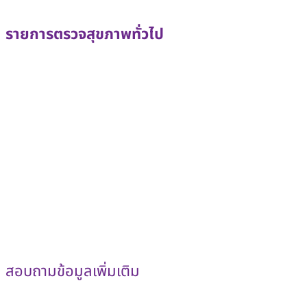
รายการตรวจสุขภาพทั่วไป
การซักประวัติและตรวจร่างกาย
ประวัติการเจ็บป่วยและการฉีดวัคซีน
การตรวจร่างกายทั่วไป เช่น น้ำหนัก ส่วนสูง ดัชนีมวลกาย (
การตรวจเลือด
ตรวจความสมบูรณ์ของเม็ดเลือด (CBC)
ตรวจระดับน้ำตาลในเลือด
ตรวจการติดเชื้อ เช่น ไวรัสตับอักเสบบี (HBsAg), ซิฟิลิส (
การตรวจปัสสาวะ
ตรวจหาความผิดปกติ เช่น โปรตีน น้ำตาล หรือเซลล์เม็ดเลือ
การตรวจเอกซเรย์ทรวงอก (Chest X-ray)
เพื่อตรวจหาวัณโรคหรือโรคเกี่ยวกับปอด
สอบถามข้อมูลเพิ่มเติม
แผนกตรวจสุขภาพ ชั้น 2