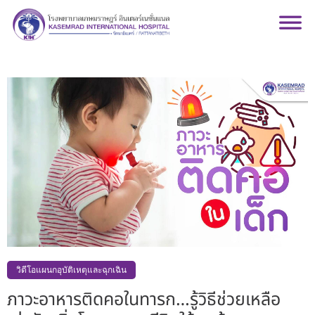
วิดีโอแผนกอุบัติเหตุและฉุกเฉิน
ภาวะอาหารติดคอในทารก…รู้วิธีช่วยเหลือ