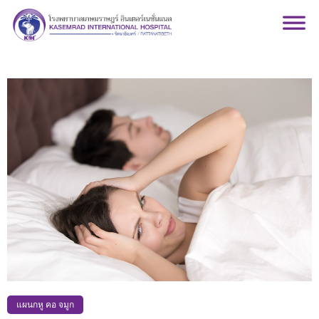
แผนกหู คอ จมูก