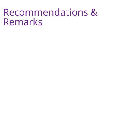
Recommendations &
Remarks
Please refrain from consuming except pain
water for at least 8 hours prior to check-up.
Get enough sleep, at least 6 hours prior to
check-up.
For females, avoid 7 days before or after the
menstrual period, breast cancer screening by
digital mammogram, should avoid the test during
the menstrual period as the breast is tens at that
time.
For convenience, please make an appointment
at least seven days in advance and bring all daily
medications to check-up canter.
The listing of each package dose not constitute