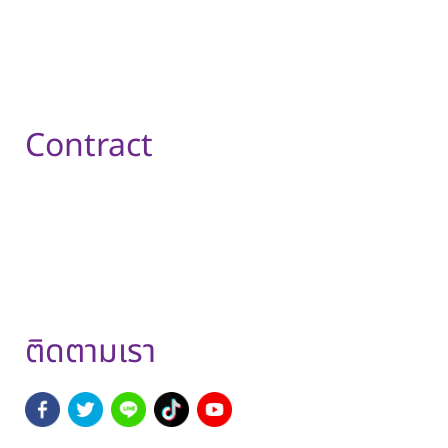
a medical recommendation nor guarantee of
treatment.
This package is valid from Now – 28 March
2026
Contract
The Health Checkup Department,2nd floor,
Kasemrad International Hospital,
Call 02-594-0020-65
ext. 1276,1277
ติดตามเรา