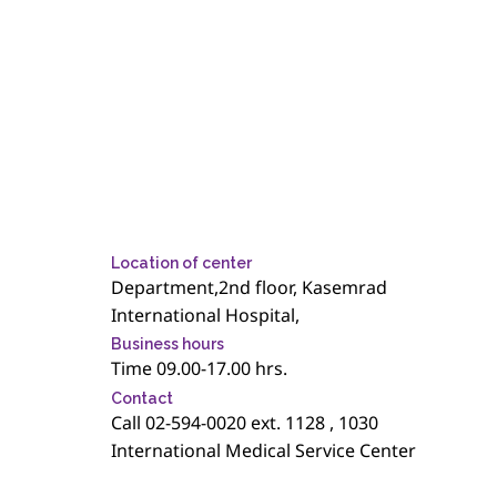
ophthalmologists. The department is equipped with
modern medical tools and technologies for treating
patients, adhering to international standards.
Additionally, the team is committed to offering
personalized care and attention in a comfortable
environment, ensuring patients can confidently
access services conveniently and promptly.
Location of center
Department,2nd floor, Kasemrad
International Hospital,
Business hours
Time 09.00-17.00 hrs.
Contact
Call 02-594-0020 ext. 1128 , 1030
International Medical Service Center