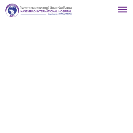
ศัลยกรรม-มะเร็งวิทยา