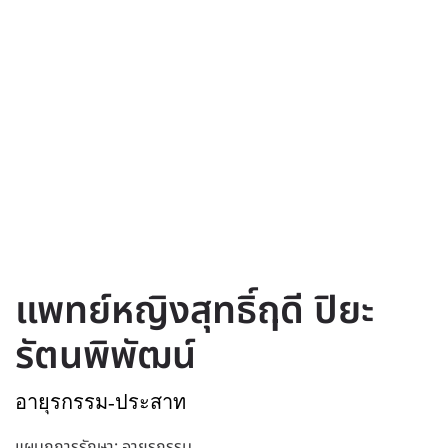
แพทย์หญิงสุทธิ์ฤดี ปิยะ
รัตนพิพัฒน์
อายุรกรรม-ประสาท
แผนกการรักษา: อายุรกรรม