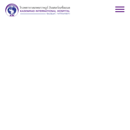
แผนกกุมารเวชโรคปอด