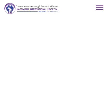
แผนกอายุรกรรมโรค
มะเร็ง