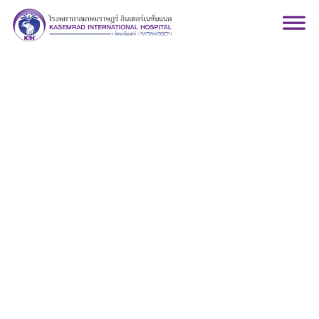
แพทย์หญิงนันทินี สาย
หยุดทอง