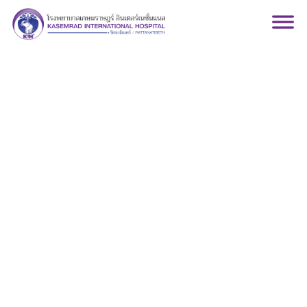
นายแพทย์ธีระชัย อุก
ฤษฎ์มโนรถ