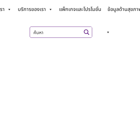
เรา
บริการของเรา
แพ็กเกจและโปรโมชั่น
ข้อมูลด้านสุขภา
นายแพทย์ฐากูร วิริยะชัย