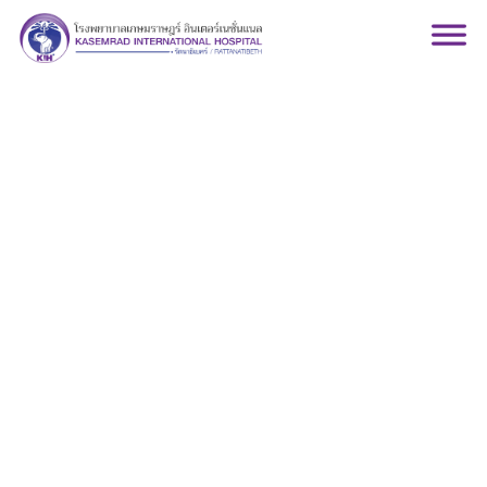
กุมารเวชกรรม-โรคติด
เชื้อ