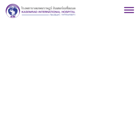
ศูนย์สูตินรีเวช