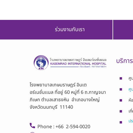
ร่วมงานกับเรา
บริกา
ศู
โรงพยาบาลเกษมราษฎร์ อินเต
ศู
อร์เนชั่นเเนล ที่อยู่ 60 หมู่ที่ 6 ถ.กาญจนา
ภิเษก ตำบลเสาธงหิน อำเภอบางใหญ่
ห้
จังหวัดนนทบุรี 11140
เกี
ปร
Phone : +66 2-594-0020