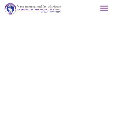
g-i-liver-center