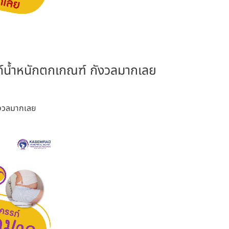
รรภ์น้ำหนักตกเกณฑ์ กังวลมากเลย
กังวลมากเลย