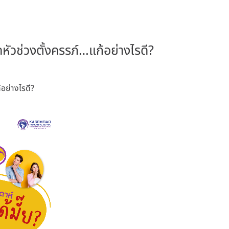
หัวช่วงตั้งครรภ์…แก้อย่างไรดี?
้อย่างไรดี?