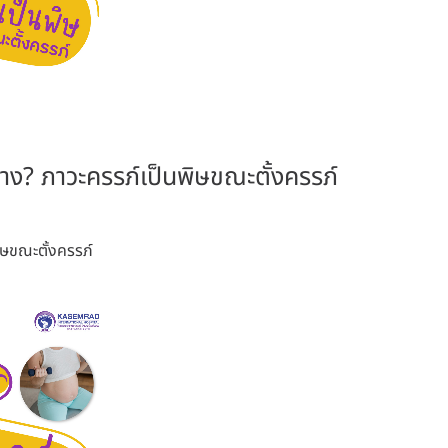
งบ้าง? ภาวะครรภ์เป็นพิษขณะตั้งครรภ์
พิษขณะตั้งครรภ์