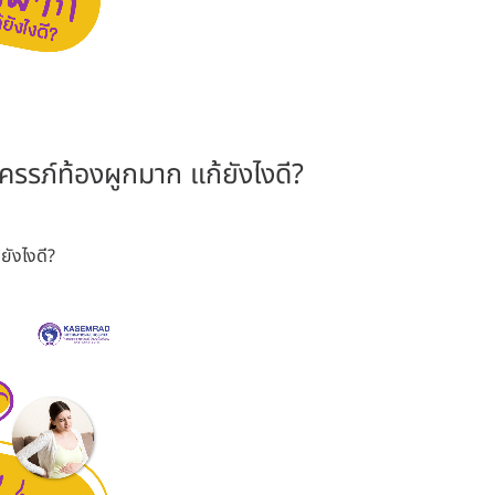
งครรภ์ท้องผูกมาก แก้ยังไงดี?
ยังไงดี?