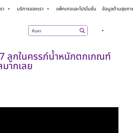
เรา
บริการของเรา
แพ็กเกจและโปรโมชั่น
ข้อมูลด้านสุขภา
.17 ลูกในครรภ์น้ำหนักตกเกณฑ์
วลมากเลย