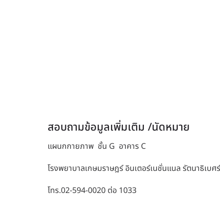
อาการที่เกิดจากเส้นประสาทถูกกดทับ เช่น มือชา น
เคล็ดลับการดูแล
– ปรับสภาพแวดล้อม ปรับระดับจอคอมพิวเตอร์ เลือ
– ไม่ควรนั่งทำงานต่อเนื่องเป็นเวลานาน ควรพักอย่าง
เพื่อไม่ให้กล้ามเนื้อยึดเกร็ง
– ออกกำลังกายเพื่อส่งเสริมสมรรถภาพร่างกายอย่
หากอาการเป็นเรื้อรัง หรือมีอาการปวดเพิ่มมากขึ้น 
ตรวจประเมิน รักษา หรือทำกายภาพบำบัด รวมทั้งให
สอบถามข้อมูลเพิ่มเติม /นัดหมาย
แผนกกายภาพ
ชั้น G อาคาร C
โรงพยาบาลเกษมราษฎร์ อินเตอร์เนชั่นแนล รัตนาธิเบศร
โทร.
02-594-0020
ต่อ 1033